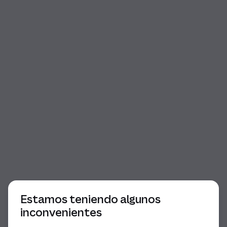
Comienzo del diálogo
Estamos teniendo algunos
inconvenientes